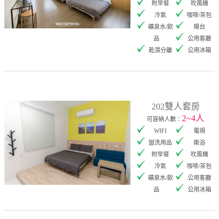
附早餐
吹風機
冷氣
咖啡/茶包
礦泉水/飲
陽台
品
公用客廳
乾濕分離
公用冰箱
202雙人套房
2~4人
可容納人數：
WIFI
電視
盥洗用品
衛浴
附早餐
吹風機
冷氣
咖啡/茶包
礦泉水/飲
公用客廳
品
公用冰箱