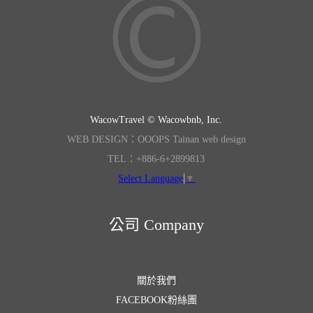
WacowTravel © Wacowbnb, Inc.
WEB DESIGN：OOOPS Tainan web design
TEL：+886-6+2899813
Select Language
▼
公司 Company
關於我們
FACEBOOK粉絲團