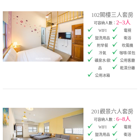
102閣樓三人套房
2~3人
可容納人數：
WIFI
電視
盥洗用品
衛浴
附早餐
吹風機
冷氣
咖啡/茶包
礦泉水/飲
公用客廳
品
乾濕分離
公用冰箱
201觀景六人套房
6~8人
可容納人數：
WIFI
電視
盥洗用品
衛浴