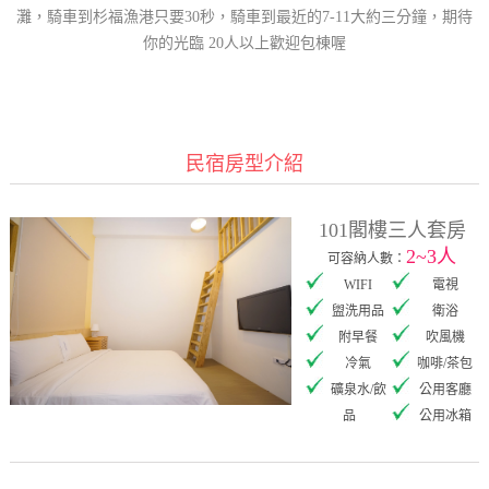
灘，騎車到杉福漁港只要30秒，騎車到最近的7-11大約三分鐘，期待
你的光臨 20人以上歡迎包棟喔
民宿房型介紹
101閣樓三人套房
2~3人
可容納人數：
WIFI
電視
盥洗用品
衛浴
附早餐
吹風機
冷氣
咖啡/茶包
礦泉水/飲
公用客廳
品
公用冰箱