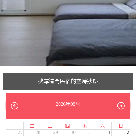
搜尋這間民宿的空房狀態
2026年08月
一
二
三
四
五
六
日
27
28
29
30
31
1
2