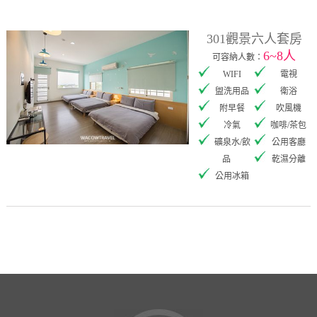
301觀景六人套房
6~8人
可容納人數：
WIFI
電視
盥洗用品
衛浴
附早餐
吹風機
冷氣
咖啡/茶包
礦泉水/飲
公用客廳
品
乾濕分離
公用冰箱