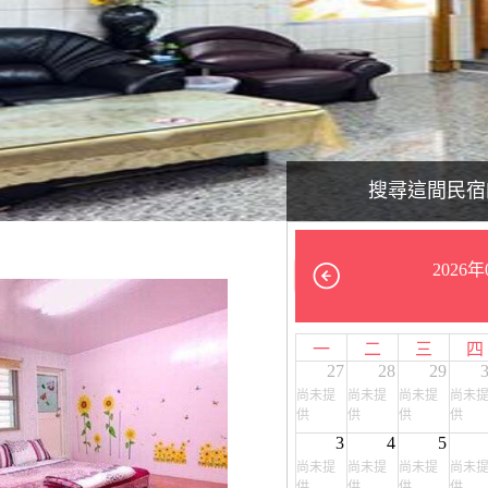
搜尋這間民宿
2026年
一
二
三
四
27
28
29
尚未提
尚未提
尚未提
尚未
供
供
供
供
3
4
5
尚未提
尚未提
尚未提
尚未
供
供
供
供