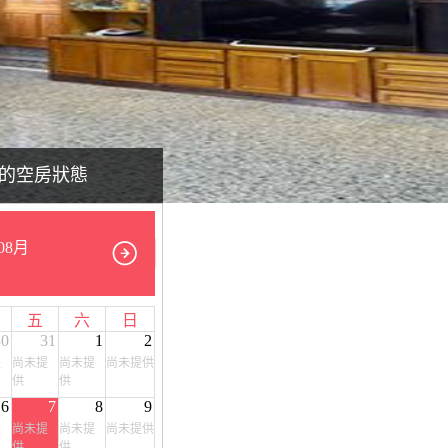
的空房狀態
08月
五
六
日
30
31
1
2
提
尚未提
尚未提
尚未提供
供
供
6
7
8
9
提
尚未提
尚未提
尚未提供
供
供