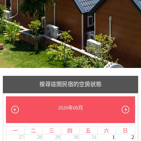
搜尋這間民宿的空房狀態
2026年08月
一
二
三
四
五
六
日
27
28
29
30
31
1
2