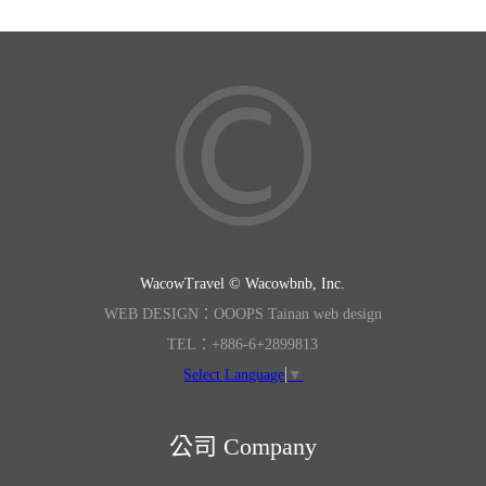
WacowTravel © Wacowbnb, Inc.
WEB DESIGN：OOOPS Tainan web design
TEL：+886-6+2899813
Select Language
▼
公司 Company