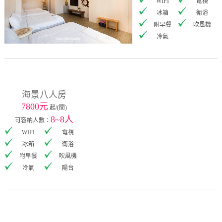
WIFI
電視
冰箱
衛浴
附早餐
吹風機
冷氣
海景八人房
7800元
起/(間)
8~8人
可容納人數：
WIFI
電視
冰箱
衛浴
附早餐
吹風機
冷氣
陽台