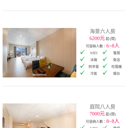
海景六人房
6200元
起/(間)
6~8人
可容納人數：
WIFI
電視
冰箱
衛浴
附早餐
吹風機
冷氣
陽台
庭院八人房
7000元
起/(間)
8~8人
可容納人數：