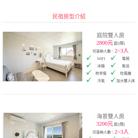
民宿房型介紹
庭院雙人房
2800元
起/(間)
2~3人
可容納人數：
WIFI
電視
冰箱
衛浴
附早餐
吹風機
冷氣
加大雙人床
海景雙人房
3200元
起/(間)
2~3人
可容納人數：