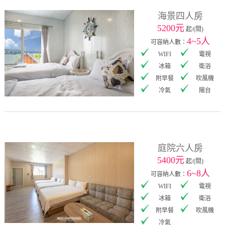
海景四人房
5200元
起/(間)
4~5人
可容納人數：
WIFI
電視
冰箱
衛浴
附早餐
吹風機
冷氣
陽台
庭院六人房
5400元
起/(間)
6~8人
可容納人數：
WIFI
電視
冰箱
衛浴
附早餐
吹風機
冷氣