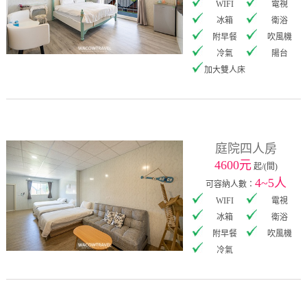
WIFI
電視
冰箱
衛浴
附早餐
吹風機
冷氣
陽台
加大雙人床
庭院四人房
4600元
起/(間)
4~5人
可容納人數：
WIFI
電視
冰箱
衛浴
附早餐
吹風機
冷氣