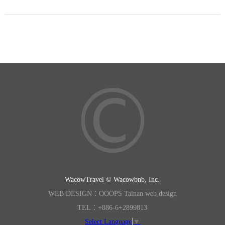
WacowTravel © Wacowbnb, Inc.
WEB DESIGN：OOOPS Tainan web design
TEL：+886-6+2899813
Select Language
▼