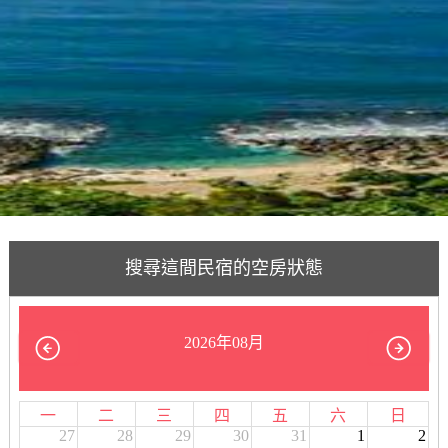
搜尋這間民宿的空房狀態
2026年08月
一
二
三
四
五
六
日
27
28
29
30
31
1
2